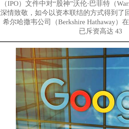
（IPO）文件中对“股神”沃伦·巴菲特（Warre
深情致敬，如今以资本联结的方式得到了
希尔哈撒韦公司（Berkshire Hathawa
已斥资高达 43