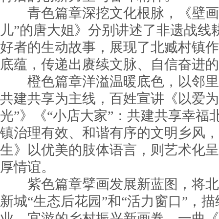
青色篇章深挖文化根脉，《壁画的
儿”的唐大姐》分别讲述了非遗战线
好者的生动故事，展现了北臧村镇作
底蕴，传递出赓续文脉、自信奋进的
橙色篇章洋溢温暖底色，以邻里
共建共享为主线，百姓宣讲《以爱为
光”》《“小店大家”：共建共享幸福
镇治理有效、和谐有序的文明乡风，
生》以优美的肢体语言，则艺术化呈
厚情谊。
紫色篇章擘画发展新蓝图，将北
新城“生态后花园”和“活力窗口”，
业、宜游的乡村振兴新画卷，一曲《