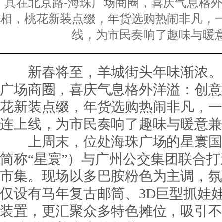
其在北京路-海珠广场商圈，喜庆气息格
相，桃花新装点缀，年货选购热闹非凡，
线，为市民奏响了趣味与暖
新春将至，羊城街头年味渐浓。尤
广场商圈，喜庆气息格外洋溢：创意
花新装点缀，年货选购热闹非凡，一
连上线，为市民奏响了趣味与暖意兼
上周末，位处海珠广场的星寰国
简称“星寰”）与广州公交集团联合打
市集。现场以多巴胺粉色为主调，氛
仅设有马年复古邮筒、3D巨型抓娃
装置，更汇聚众多特色摊位，吸引不