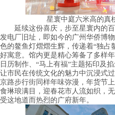
星寰中庭六米高的真
延续这份喜庆，步至星寰内的百
发电厂旧址，即如今的广州华侨博物
色的鳌鱼灯熠熠生辉，传递着“独占鳌
好寓意。馆内更是精心筹备了多样年
日历制作、“马上有福”主题拓印及
让市民在传统文化的魅力中沉浸式过
京路步行街同样年味弥漫，年货节上
食琳琅满目，迎春花市人流如织，无
受这地道而热烈的广府新年。