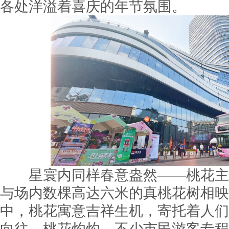
各处洋溢着喜庆的年节氛围。
星寰内同样春意盎然——桃花主
与场内数棵高达六米的真桃花树相映
中，桃花寓意吉祥生机，寄托着人们
向往。桃花灼灼，不少市民游客专程