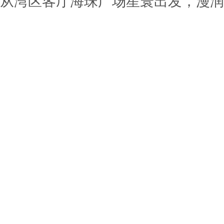
从湾区客厅海珠广场星寰出发，漫润