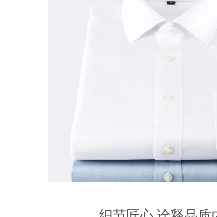
细节匠心,诠释品质