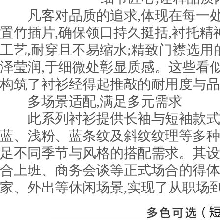
凡客对品质的追求,体现在每一处
置竹插片,确保领口持久挺括,衬托精
工艺,耐穿且不易缩水;精致门襟选用
泽莹润,于细微处彰显质感。这些看
构筑了衬衫经得起推敲的耐用度与品
多场景适配,满足多元需求
此系列衬衫提供长袖与短袖款式,
蓝、浅粉、蓝条纹及斜纹纹理等多种
足不同季节与风格的搭配需求。其设
合上班、商务会谈等正式场合的得体
家、外出等休闲场景,实现了从职场