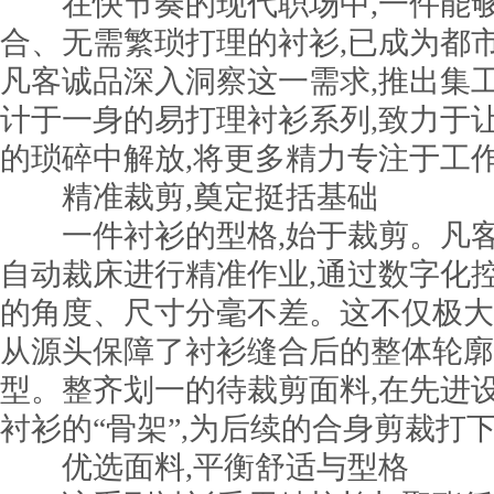
在快节奏的现代职场中,一件能够
合、无需繁琐打理的衬衫,已成为都
凡客诚品深入洞察这一需求,推出集
计于一身的易打理衬衫系列,致力于
的琐碎中解放,将更多精力专注于工
精准裁剪,奠定挺括基础
一件衬衫的型格,始于裁剪。凡客诚品
自动裁床进行精准作业,通过数字化
的角度、尺寸分毫不差。这不仅极大
从源头保障了衬衫缝合后的整体轮廓
型。整齐划一的待裁剪面料,在先进
衬衫的“骨架”,为后续的合身剪裁打
优选面料,平衡舒适与型格