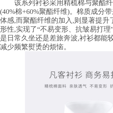
该系列衬衫采用精梳棉与聚酯纤
(40%棉+60%聚酯纤维)。棉质成
体感,而聚酯纤维的加入,则显著提
形性,实现了“不易变形、抗皱易打理
是日常久坐还是差旅奔波,衬衫都能
减少频繁熨烫的烦恼。