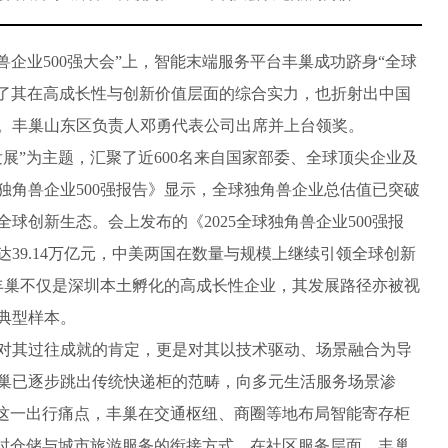
兽企业500强大会”上，智能末端服务平台丰巢成功跻身“全球
显了其在高成长性与创新价值层面的综合实力，也折射出中国
。丰巢山东区负责人邓勇代表公司出席并上台领奖。
”为主题，汇聚了近600名来自国家部委、全球顶尖企业及
球独角兽企业500强报告》显示，全球独角兽企业总估值已突破
球创新生态。会上发布的《2025全球独角兽企业500强报
39.14万亿元，中美两国在数量与规模上继续引领全球创新
，丰巢不仅是深圳本土孵化的高成长性企业，其发展路径亦被视
典型样本。
其过往成就的肯定，更是对其以技术驱动、场景融合为导
巢已逐步跳出传统快递柜的范畴，向多元生活服务场景渗
”这一出行痛点，丰巢在交通枢纽、商圈等地布局智能寄存柜
短时仓储与城市旅游服务的衔接方式。在社区服务层面，丰巢