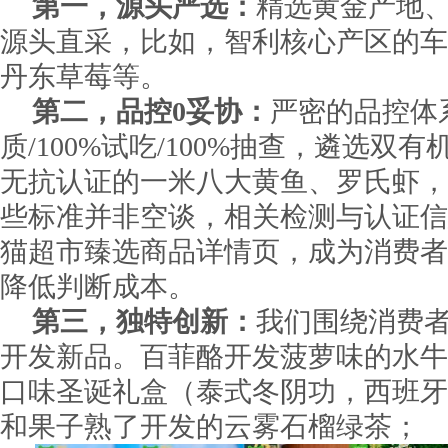
第一，源头严选：
精选黄金产地
源头直采，比如，智利核心产区的车
丹东草莓等。
第二，品控0妥协：
严密的品控体系
质/100%试吃/100%抽查，遴选双
无抗认证的一米八大黄鱼、罗氏虾，
些标准并非空谈，相关检测与认证信
猫超市臻选商品详情页，成为消费者
降低判断成本。
第三，独特创新：
我们围绕消费
开发新品。百菲酪开发菠萝味的水牛
口味圣诞礼盒（泰式冬阴功，西班牙
和果子熟了开发的云雾石榴绿茶；