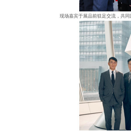
现场嘉宾于展品前驻足交流，共同回