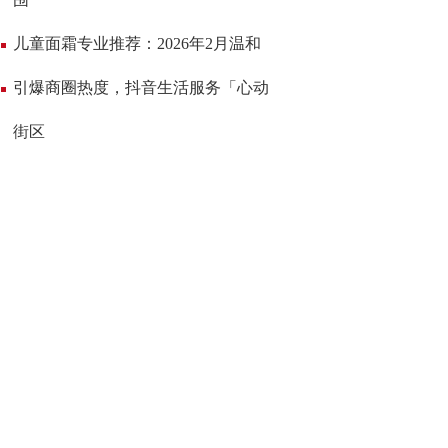
儿童面霜专业推荐：2026年2月温和
引爆商圈热度，抖音生活服务「心动
街区