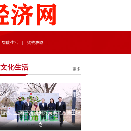
智能生活
购物攻略
文化生活
更多
恒基兆业地产集团创办人李兆基博士纪
念