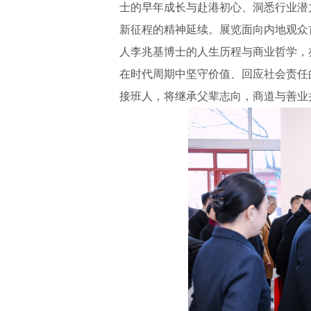
士的早年成长与赴港初心、洞悉行业潜
新征程的精神延续。展览面向内地观众
人李兆基博士的人生历程与商业哲学，
在时代周期中坚守价值、回应社会责任
接班人，将继承父辈志向，商道与善业