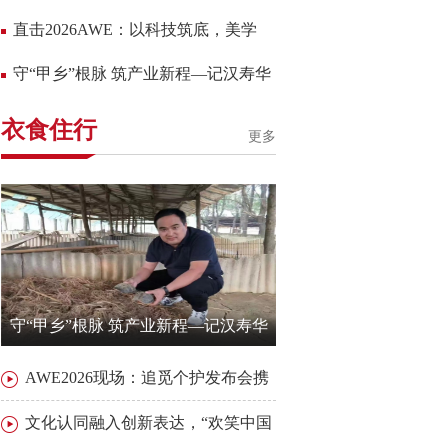
直击2026AWE：以科技筑底，美学
守“甲乡”根脉 筑产业新程—记汉寿华
衣食住行
更多
守“甲乡”根脉 筑产业新程—记汉寿华
AWE2026现场：追觅个护发布会携
文化认同融入创新表达，“欢笑中国