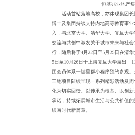
恒基兆业地产
活动首站落地高校，亦体现集团长期
博士及集团持续支持内地高等教育事业
入，与北京大学、清华大学、复旦大学
交流与共创中激发关于城市未来与社会责
行，随后将于4月22日至5月25日在
5日至10月26日于上海复旦大学展出
团会员体系一键星群小程序预约参观。
三地项目陆续呈现一系列精彩活动及周
化为切实回馈。以传承为根基、以创新
承诺，持续拓展城市生活与公共价值的
续写时代新篇章。