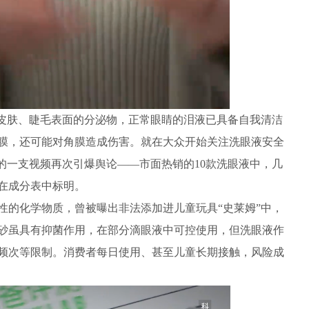
皮肤、睫毛表面的分泌物，正常眼睛的泪液已具备自我清洁
膜，还可能对角膜造成伤害。就在大众开始关注洗眼液安全
的一支视频再次引爆舆论——市面热销的10款洗眼液中，几
在成分表中标明。
的化学物质，曾被曝出非法添加进儿童玩具“史莱姆”中，
砂虽具有抑菌作用，在部分滴眼液中可控使用，但洗眼液作
频次等限制。消费者每日使用、甚至儿童长期接触，风险成