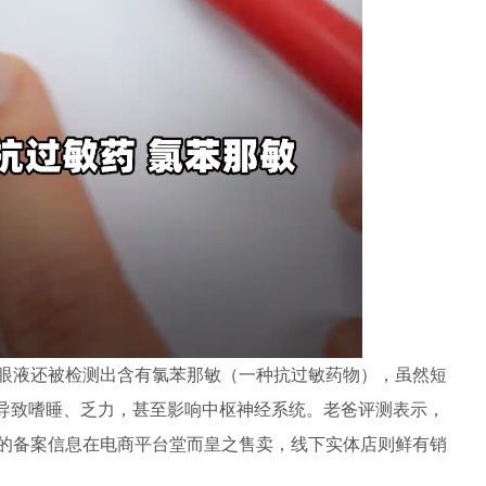
液还被检测出含有氯苯那敏（一种抗过敏药物），虽然短
期导致嗜睡、乏力，甚至影响中枢神经系统。老爸评测表示，
的备案信息在电商平台堂而皇之售卖，线下实体店则鲜有销