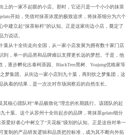
上的一家不起眼的小店。那时，它还只是一个小小的抹茶
elato开始，凭借对抹茶浓度的极致追求，将抹茶细分为六个
心中建立起“抹茶标杆”的认知。正是这家街边小店，奠定了
品力说话。
葉从十全街走向全国，从一家小店发展为拥有数十家门店
识到，单一的品类和品牌难以支撑更长远的梦想。于是，他
步孵化出泰柯茶园、BlackTree黑树、Yoajung优格家等
eam饮之梦集团。从街边一家小店到九十葉，再到饮之梦集团，这
品执着的结果，是一次次对市场洞察后的自然生长。
其核心团队对“单品极致化”理念的长期践行。该团队的起
的九十葉。这个从苏州十全街起步的品牌，将抹茶gelato细分
抹茶爱好者心中树立了“天花板”级别的认知。正是这份对单一
可复制的产品研发逻辑和品质把控标准，成为其不断向外拓