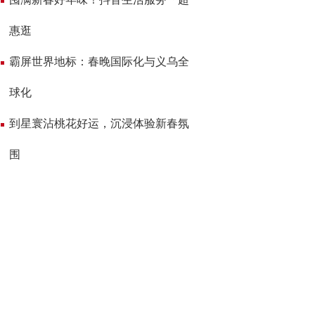
惠逛
霸屏世界地标：春晚国际化与义乌全
球化
到星寰沾桃花好运，沉浸体验新春氛
围