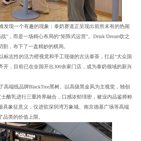
发现一个有趣的现象：泰奶赛道正呈现出前所未有的热闹
，而是一场精心布局的“矩阵式运营”。Drink Dream饮之
准切割，布下了一盘精妙的棋局。
）以标志性的活力橙视觉和手工现做的古法泰茶，扛起“大众国
齐开，目前已在全国开出300余家门店，成为泰奶领域的新兴
线品牌BlackTree黑树。以高级黑金风为主视觉，独创
、芝士酪乳进行三重跨界融合，口感浓郁绵密，被业内品鉴师称
也极具象征意义，仅进驻深圳湾万象城、南京德基广场等高端
了品类的价值上限。