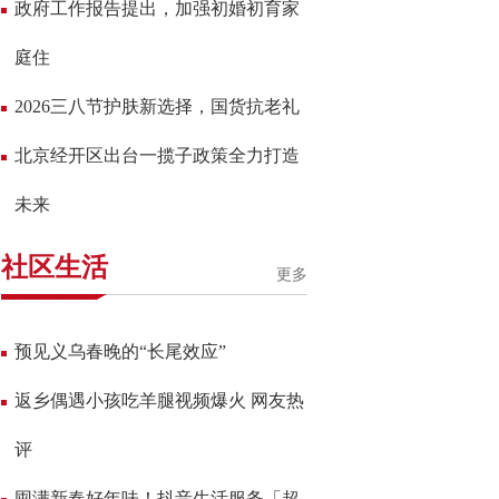
政府工作报告提出，加强初婚初育家
庭住
2026三八节护肤新选择，国货抗老礼
北京经开区出台一揽子政策全力打造
未来
社区生活
更多
预见义乌春晚的“长尾效应”
返乡偶遇小孩吃羊腿视频爆火 网友热
评
囤满新春好年味！抖音生活服务「超